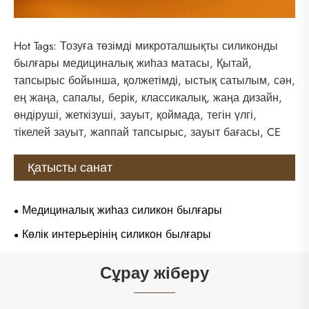
Hot Tags: Тозуға төзімді микроталшықты силиконды
былғары медициналық жиһаз матасы, Қытай,
тапсырыс бойынша, қолжетімді, ыстық сатылым, сән,
ең жаңа, сапалы, берік, классикалық, жаңа дизайн,
өндіруші, жеткізуші, зауыт, қоймада, тегін үлгі,
тікелей зауыт, жаппай тапсырыс, зауыт бағасы, CE
Қатысты санат
Медициналық жиһаз силикон былғары
Көлік интерьерінің силикон былғары
Сұрау жіберу