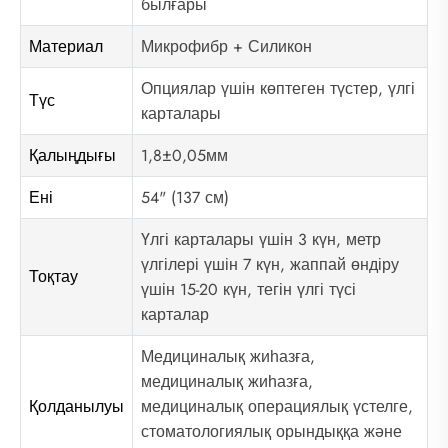
былғары
Материал
Микрофибр + Силикон
Опциялар үшін көптеген түстер, үлгі
Түс
карталары
Қалыңдығы
1,8±0,05мм
Ені
54" (137 см)
Үлгі карталары үшін 3 күн, метр
үлгілері үшін 7 күн, жаппай өндіру
Тоқтау
үшін 15-20 күн, тегін үлгі түсі
карталар
Медициналық жиһазға,
медициналық жиһазға,
Қолданылуы
медициналық операциялық үстелге,
стоматологиялық орындыққа және