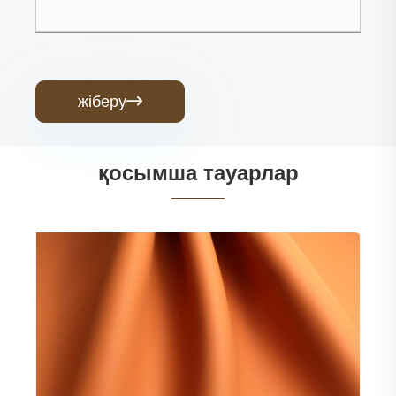
жіберу

қосымша тауарлар