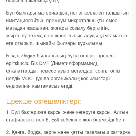
бойынша жабысқақтық.
Бұл былғары материалдың негізі коллаген талшығын
имитациялайтын премиум микроталшықты емес
матадан жасалған. жоғары созылу беріктігін,
жыртылу төзімділігін және тыныс алуды қамтамасыз
ете отырып, шынайы былғары құрылымы.
Біздің Zhigao былғарының бүкіл өндіріс процесі
еріткішсіз. Біз DMF (Диметилформамид),
фталаттарды, немесе ауыр металдар, соңғы өнім
нөлдік VOCs (ұшпа органикалық қосылыстар)
өндіретінін қамтамасыз етеді.
Ерекше өзгешеліктері:
1. Бұл бактерияға қарсы және көгеруге қарсы. Алтын
стафилококк пен E. coli көбеюіне жол бермейді беті.
2. Қанға, йодқа, зәрге және қатты тазалағыш заттарға