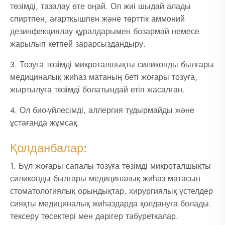
төзімді, тазалау өте оңай. Ол жиі шыдай алады
спиртпен, ағартқышпен және төрттік аммоний
дезинфекциялау құралдарымен бозармай немесе
жарылып кетпей зарарсыздандыру.
3. Тозуға төзімді микроталшықты силиконды былғары
медициналық жиһаз матаның беті жоғары тозуға,
жыртылуға төзімді болатындай етіп жасалған.
4. Ол био-үйлесімді, аллергия тудырмайды және
ұстағанда жұмсақ.
Қолданбалар:
1. Бұл жоғары сапалы тозуға төзімді микроталшықты
силиконды былғары медициналық жиһаз матасын
стоматологиялық орындықтар, хирургиялық үстелдер
сияқты медициналық жиһаздарда қолдануға болады.
тексеру төсектері мен дәрігер табуреткалар.