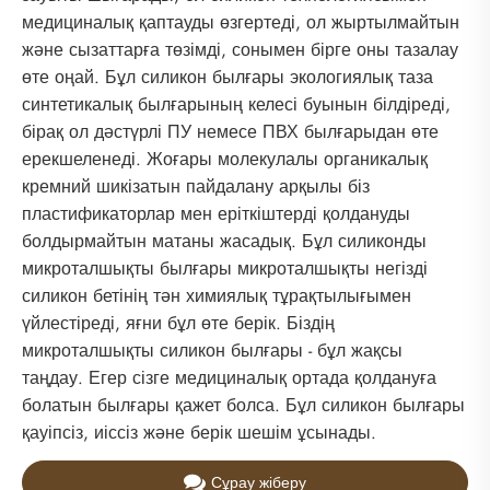
медициналық қаптауды өзгертеді, ол жыртылмайтын
және сызаттарға төзімді, сонымен бірге оны тазалау
өте оңай. Бұл силикон былғары экологиялық таза
синтетикалық былғарының келесі буынын білдіреді,
бірақ ол дәстүрлі ПУ немесе ПВХ былғарыдан өте
ерекшеленеді. Жоғары молекулалы органикалық
кремний шикізатын пайдалану арқылы біз
пластификаторлар мен еріткіштерді қолдануды
болдырмайтын матаны жасадық. Бұл силиконды
микроталшықты былғары микроталшықты негізді
силикон бетінің тән химиялық тұрақтылығымен
үйлестіреді, яғни бұл өте берік. Біздің
микроталшықты силикон былғары - бұл жақсы
таңдау. Егер сізге медициналық ортада қолдануға
болатын былғары қажет болса. Бұл силикон былғары
қауіпсіз, иіссіз және берік шешім ұсынады.
Сұрау жіберу