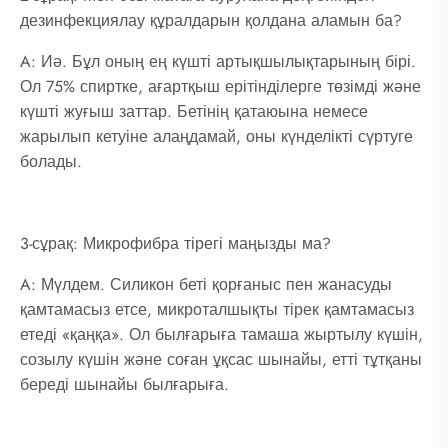
дезинфекциялау құралдарын қолдана аламын ба?
A: Иә. Бұл оның ең күшті артықшылықтарының бірі.
Ол 75% спиртке, ағартқыш ерітінділерге төзімді және
күшті жуғыш заттар. Бетінің қатаюына немесе
жарылып кетуіне алаңдамай, оны күнделікті сүртуге
болады.
3-сұрақ: Микрофибра тірегі маңызды ма?
A: Мүлдем. Силикон беті қорғаныс пен жанасуды
қамтамасыз етсе, микроталшықты тірек қамтамасыз
етеді «қаңқа». Ол былғарыға тамаша жыртылу күшін,
созылу күшін және соған ұқсас шынайы, етті тұтқаны
береді шынайы былғарыға.