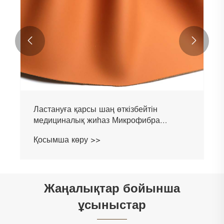


Ластануға қарсы шаң өткізбейтін
медициналық жиһаз Микрофибра
силикон былғары
Қосымша көру >>
Жаңалықтар бойынша
ұсыныстар