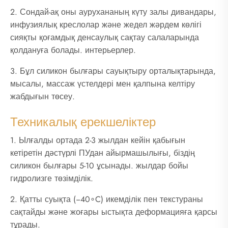
2. Сондай-ақ оны аурухананың күту залы дивандары,
инфузиялық креслолар және жедел жәрдем көлігі
сияқты қоғамдық денсаулық сақтау салаларында
қолдануға болады. интерьерлер.
3. Бұл силикон былғары сауықтыру орталықтарында,
мысалы, массаж үстелдері мен қалпына келтіру
жабдығын төсеу.
Техникалық ерекшеліктер
1. Ылғалды ортада 2-3 жылдан кейін қабығын
кетіретін дәстүрлі ПУдан айырмашылығы, біздің
силикон былғары 5-10 ұсынады. жылдар бойы
гидролизге төзімділік.
2. Қатты суықта (−40∘C) икемділік пен текстураны
сақтайды және жоғары ыстықта деформацияға қарсы
тұрады.