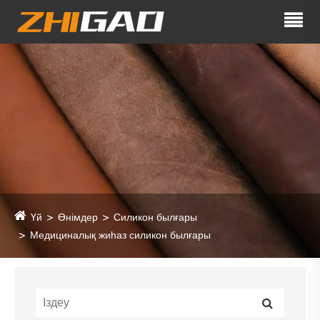
Үй
Өнімдер
Силикон былғары
Медициналық жиһаз силикон былғары