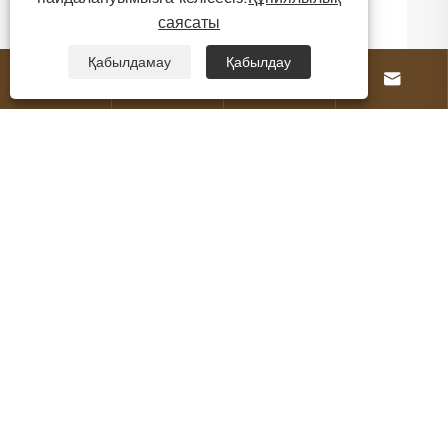
саясаты
Қабылдамау
Қабылдау




Біз туралы
Өнімдер
Бізбен хабарласыңы
БІЗГЕ ЖАЗЫЛЫҢЫЗДАР