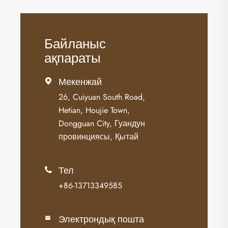
Байланыс
ақпараты
Мекенжай

26, Cuiyuan South Road,
Hetian, Houjie Town,
Dongguan City, Гуандун
провинциясы, Қытай
Тел

+86-13713349585
Электрондық пошта
