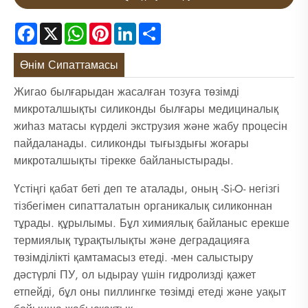
Facebook
X
WhatsApp
Pinterest
LinkedIn
Share
Өнім Сипаттамасы
Жигао былғарыдан жасалған тозуға төзімді
микроталшықты силиконды былғары медициналық
жиһаз матасы күрделі экструзия және жабу процесін
пайдаланады. силиконды тығыздығы жоғары
микроталшықты тірекке байланыстырады.
Үстіңгі қабат беті деп те аталады, оның -Si-O- негізгі
тізбегімен сипатталатын органикалық силиконнан
тұрады. құрылымы. Бұл химиялық байланыс ерекше
термиялық тұрақтылықты және деградацияға
төзімділікті қамтамасыз етеді. -мен салыстыру
дәстүрлі ПУ, ол ыдырау үшін гидролизді қажет
етпейді, бұл оны пиллингке төзімді етеді және уақыт