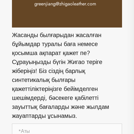
greenjiang@zhigaoleather.com
Жасанды былғарыдан жасалған
бұйымдар туралы баға немесе
қосымша ақпарат қажет пе?
Сұрауыңызды бүгін Жигао теріге
жіберіңіз! Біз сіздің барлық
синтетикалық былғары
қажеттіліктеріңізге бейімделген
шешімдерді, бәсекеге қабілетті
зауыттық бағаларды және жылдам
жауаптарды ұсынамыз.