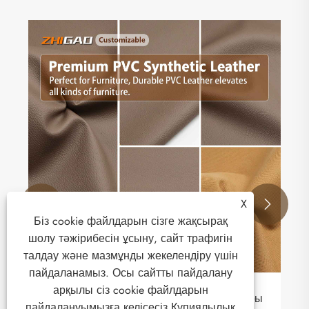
Неліктен ZHIGAO автомобиль қаптамасы
былғары автомобиль интерьеріне
арналған ең жақсы таңдау болып
Қосымша көру >>
саналады?
X


Біз cookie файлдарын сізге жақсырақ
шолу тәжірибесін ұсыну, сайт трафигін
талдау және мазмұнды жекелендіру үшін
пайдаланамыз. Осы сайтты пайдалану
арқылы сіз cookie файлдарын
пайдалануымызға келісесіз.
Құпиялылық