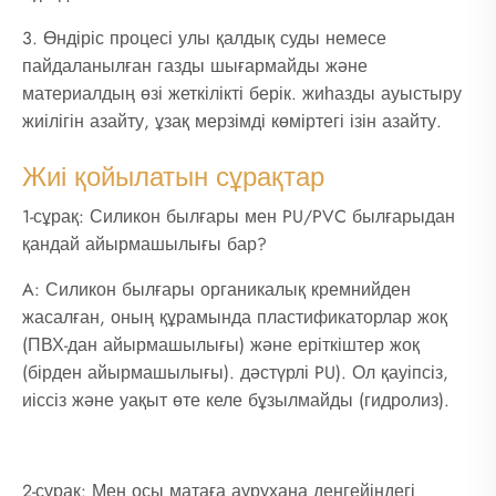
3. Өндіріс процесі улы қалдық суды немесе
пайдаланылған газды шығармайды және
материалдың өзі жеткілікті берік. жиһазды ауыстыру
жиілігін азайту, ұзақ мерзімді көміртегі ізін азайту.
Жиі қойылатын сұрақтар
1-сұрақ: Силикон былғары мен PU/PVC былғарыдан
қандай айырмашылығы бар?
A: Силикон былғары органикалық кремнийден
жасалған, оның құрамында пластификаторлар жоқ
(ПВХ-дан айырмашылығы) және еріткіштер жоқ
(бірден айырмашылығы). дәстүрлі PU). Ол қауіпсіз,
иіссіз және уақыт өте келе бұзылмайды (гидролиз).
2-сұрақ: Мен осы матаға аурухана деңгейіндегі