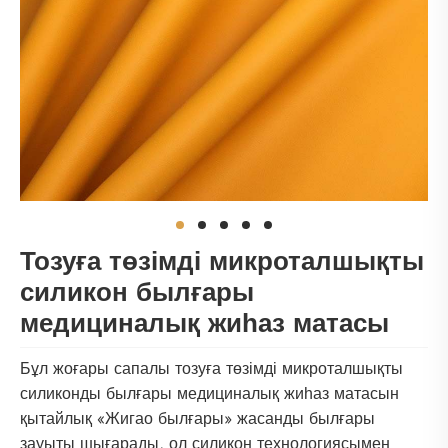
Тозуға төзімді микроталшықты
силикон былғары
медициналық жиһаз матасы
Бұл жоғары сапалы тозуға төзімді микроталшықты
силиконды былғары медициналық жиһаз матасын
қытайлық «Жигао былғары» жасанды былғары
зауыты шығарады, ол силикон технологиясымен