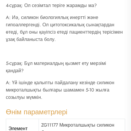
4-сұрақ: Ол сезімтал теріге жарамды ма?
A: Иә, силикон биологиялық инертті және
гипоаллергенді. Ол цитотоксикалық сынақтардан
өтеді, бұл оны қауіпсіз етеді пациенттердің терісімен
ұзақ байланыста болу.
5-сұрақ: Бұл материалдың қызмет ету мерзімі
қандай?
A: Үй ішінде қалыпты пайдалану кезінде силикон
микроталшықты былғары шамамен 5-10 жылға
созылуы мүмкін.
Өнім параметрлері
ZG11177 Микроталшықты силикон
Элемент