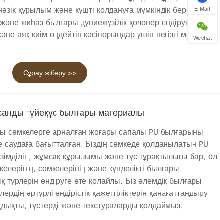
нәзік құрылым және күшті қолдануға мүмкіндік беретін
E-Mail
 және жиһаз былғары дүниежүзілік қолөнер өндірушілері,
не аяқ киім өңдейтін кәсіпорындар үшін негізгі материал
Wechat
Сұрау жіберу >>
санды түйеқұс былғары материалы
ы сөмкелерге арналған жоғары сапалы PU былғарыны
е саудаға бағытталған. Біздің сөмкеде қолданылатын PU
зімділігі, жұмсақ құрылымы және түс тұрақтылығы бар, ол
келерінің, сөмкелерінің және күнделікті былғары
түрлерін өндіруге өте қолайлы. Біз әлемдік былғары
рдің әртүрлі өндірістік қажеттіліктерін қанағаттандыру
дықты, түстерді және текстураларды қолдаймыз.