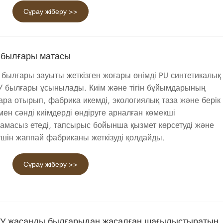
Сұрау жіберу >>
U былғары матасы
былғары зауыты жеткізген жоғары өнімді PU синтетикалық
У былғары ұсынылады. Киім және тігін бұйымдарының
ара отырып, фабрика икемді, экологиялық таза және берік
ен сәнді киімдерді өндіруге арналған көмекші
амасыз етеді, тапсырыс бойынша қызмет көрсетуді және
шін жаппай фабриканы жеткізуді қолдайды.
Сұрау жіберу >>
ПУ жасанды былғарыдан жасалған шағылыстыратын