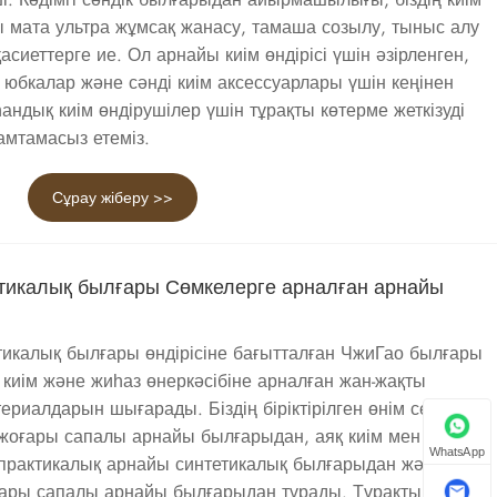
ры мата ультра жұмсақ жанасу, тамаша созылу, тыныс алу
асиеттерге ие. Ол арнайы киім өндірісі үшін әзірленген,
, юбкалар және сәнді киім аксессуарлары үшін кеңінен
андық киім өндірушілер үшін тұрақты көтерме жеткізуді
амтамасыз етеміз.
Сұрау жіберу >>
етикалық былғары Сөмкелерге арналған арнайы
тикалық былғары өндірісіне бағытталған ЧжиГао былғары
 киім және жиһаз өнеркәсібіне арналған жан-жақты
риалдарын шығарады. Біздің біріктірілген өнім сериясы
 жоғары сапалы арнайы былғарыдан, аяқ киім мен
WhatsApp
 практикалық арнайы синтетикалық былғарыдан және
ғары сапалы арнайы былғарыдан тұрады. Тұрақты