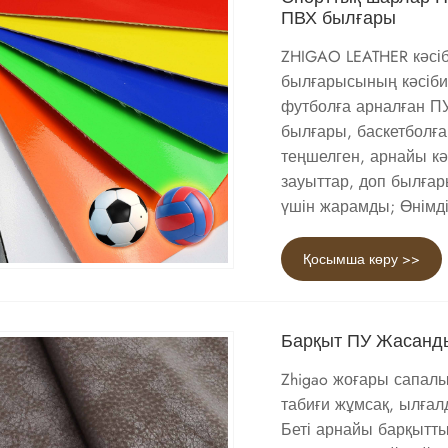
ПВХ былғары
ZHIGAO LEATHER кәсіб
былғарысының кәсіби 
футболға арналған П
былғары, баскетболғ
теңшелген, арнайы кә
зауыттар, доп былға
үшін жарамды; Өнімділі
Қосымша көру >>
Барқыт ПУ Жасанды
Zhigao жоғары сапал
табиғи жұмсақ, ылғал
Беті арнайы барқытты