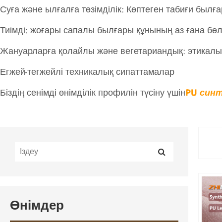
Суға және ылғалға төзімділік: Көптеген табиғи был
Тиімді: жоғары сапалы былғары құнының аз ғана бөлі
Жануарларға қолайлы және вегетариандық: этикалық 
Егжей-тегжейлі техникалық сипаттамалар
Біздің сенімді өнімділік профилін түсіну үшін
PU син
Өнімдер