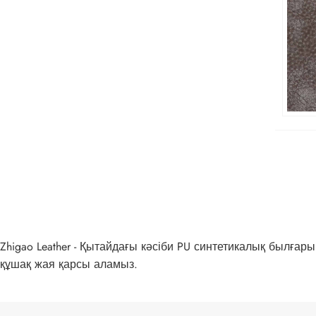
Zhigao Leather - Қытайдағы кәсіби PU синтетикалық былғары
құшақ жая қарсы аламыз.