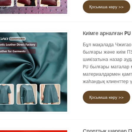
Қосымша көру >>
Киімге арналған P
Бұл мақалада Чжигао 
былғары және киім П
шикізатына назар ауд
PU былғары маталар м
материалдармен қамт
жаһандық клиенттер ү
Қосымша көру >>
Спорттық шарлар 