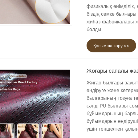
физикалық өнімділік, 
біздің сөмке былғары
жиһаз фабрикалары жә
болды.
Қосымша көру >>
Жоғары сапалы жа
Жигао былғары зауыт
өндіруге және көтерм
былғарының тозуға тө
сәнді PU былғары сөм
бұйымдарының барлық 
бұйымдарын өндірушіле
үшін теңшелген қалың