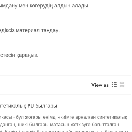
қымдану мен көгерудің алдын алады.
діксіз материал таңдау.
естесін қараңыз.
View as
нтетикалық PU былғары
касы - бұл жоғары өнімді «киімге арналған синтетикалық
анған, шикі былғары матасын жеткізуге бағытталған
ші. Кәдімгі сәндік былғарыдан айырмашылығы, біздің киім