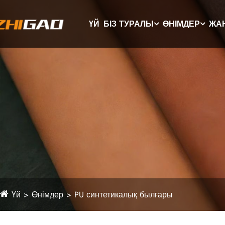
ҮЙ
БІЗ ТУРАЛЫ
ӨНІМДЕР
ЖА
Үй
Өнімдер
PU синтетикалық былғары