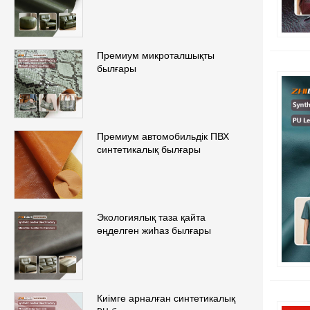
Премиум микроталшықты
былғары
Премиум автомобильдік ПВХ
синтетикалық былғары
Экологиялық таза қайта
өңделген жиһаз былғары
Киімге арналған синтетикалық