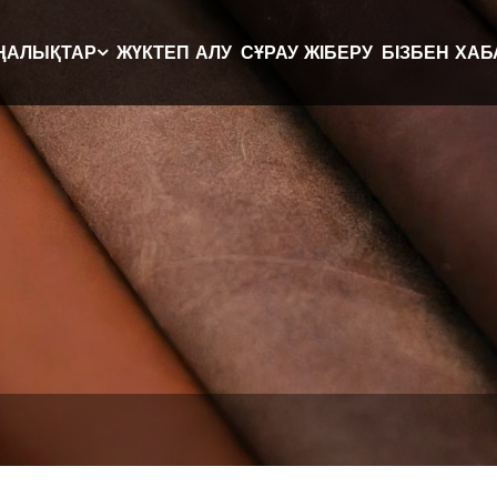
ҢАЛЫҚТАР
ЖҮКТЕП АЛУ
СҰРАУ ЖІБЕРУ
БІЗБЕН ХА