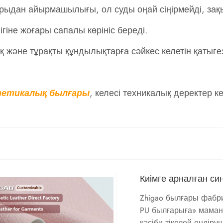
ғарыдан айырмашылығы, ол суды оңай сіңірмейді, за
гіне жоғары сапалы көрініс береді.
және тұрақты құндылықтарға сәйкес келетін қатыгез
тетикалық былғары
, келесі техникалық деректер к
Киімге арналған си
Zhigao былғары фабри
PU былғарыға» маманд
кәсіби тікелей өндіру