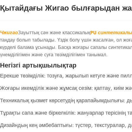
Қытайдағы Жигао былғарыдан жа
Чжигао
Зауыттық сән және классикалық
PU синтетикалы
таңдау болып табылады. Үздік болу үшін жасалған, ол жоғ
күрделі балама ұсынады. Басқа жоғары сапалы синтетика
үнемділігімен және суға төзімділігімен танымал.
Негізгі артықшылықтар
Ерекше төзімділік: тозуға, жарылып кетуге және пилл
Жоғары икемділік және жұмсақ сезім: қаптау, киім
Техникалық қызмет көрсетудің қарапайымдылығы: дым
Тұрақты сапа және біркелкілік: жануарлар терісінің та
Дизайндың кең әмбебаптығы: түстер, текстуралар, дә