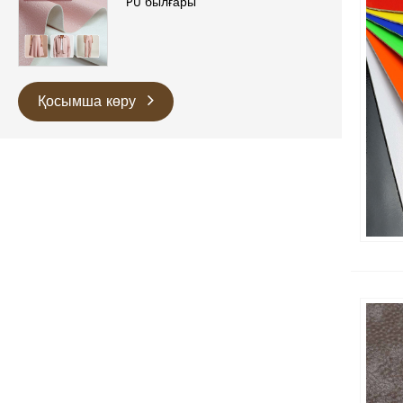
PU былғары
Қосымша көру