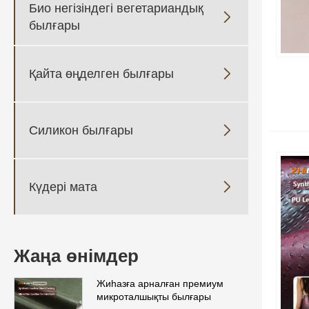
Био негізіндегі вегетариандық

былғары
Қайта өңделген былғары

Силикон былғары

Күдері мата

Жаңа өнімдер
Жиһазға арналған премиум
микроталшықты былғары