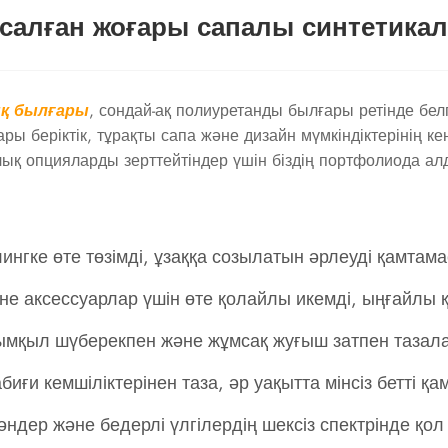
салған жоғары сапалы синтетика
қ былғары
, сондай-ақ полиуретанды былғары ретінде бел
ары беріктік, тұрақты сапа және дизайн мүмкіндіктерінің 
лық опцияларды зерттейтіндер үшін біздің портфолиода а
ингке өте төзімді, ұзаққа созылатын әрлеуді қамтама
 және аксессуарлар үшін өте қолайлы икемді, ыңғай
қыл шүберекпен және жұмсақ жуғыш затпен тазалау о
биғи кемшіліктерінен таза, әр уақытта мінсіз бетті қа
ндер және бедерлі үлгілердің шексіз спектрінде қол