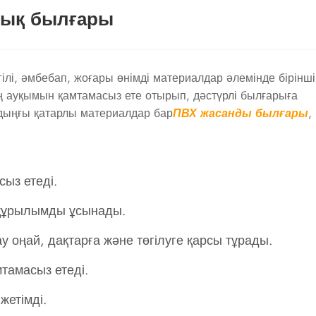
лық былғары
гілі, әмбебап, жоғары өнімді материалдар әлемінде бірінші
кең ауқымын қамтамасыз ете отырып, дәстүрлі былғарыға
лдыңғы қатарлы материалдар бар
ПВХ жасанды былғары
,
сыз етеді.
лы құрылымды ұсынады.
ңай, дақтарға және төгілуге ​​қарсы тұрады.
мтамасыз етеді.
 жетімді.