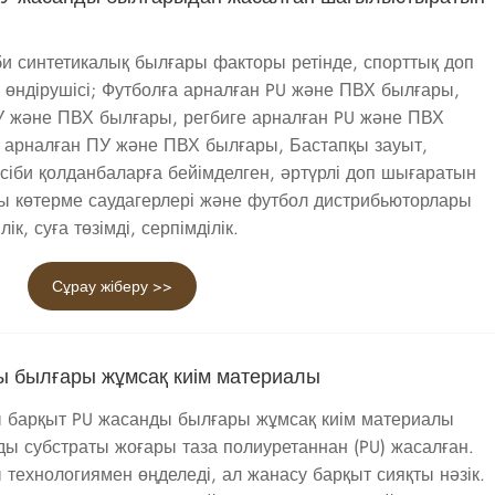
и синтетикалық былғары факторы ретінде, спорттық доп
өндірушісі; Футболға арналған PU және ПВХ былғары,
У және ПВХ былғары, регбиге арналған PU және ПВХ
а арналған ПУ және ПВХ былғары, Бастапқы зауыт,
сіби қолданбаларға бейімделген, әртүрлі доп шығаратын
ры көтерме саудагерлері және футбол дистрибьюторлары
к, суға төзімді, серпімділік.
Сұрау жіберу >>
 былғары жұмсақ киім материалы
ы барқыт PU жасанды былғары жұмсақ киім материалы
ды субстраты жоғары таза полиуретаннан (PU) жасалған.
 технологиямен өңделеді, ал жанасу барқыт сияқты нәзік.