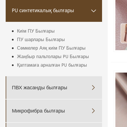
PU синтетикалық былғары

Киім ПУ Былғары
ПУ шарлары Былғары
Сөмкелер Аяқ киім ПУ Былғары
Жаңбыр пальтолары PU Былғары
Қаптамаға арналған PU былғары
ПВХ жасанды былғары

Микрофибра былғары
