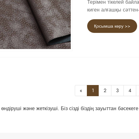
Терімен тікелей байл
киген алғашқы сәттен-
Қосымша көру >>
«
1
2
3
4
 өндіруші және жеткізуші. Біз сізді біздің зауыттан бәсеке