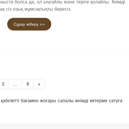
аныста болса да, ол ыңғайлы және теріге қолайлы. Киімді
ақ сіз озық жұмсақтықты бересіз.
Сұрау жіберу >>
5
...
8
»
ге қабілетті бағамен жоғары сапалы өнімді көтерме сатуға