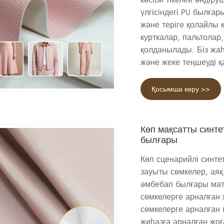
үлгісіндегі PU былға
және теріге қолайлы қ
курткалар, пальтолар
қолданылады. Біз жаһ
және жеке теңшеуді қ
Қосымша көру >>
Көп мақсатты синт
былғары
Көп сценарийлі синте
зауыты сөмкелер, аяқ
әмбебап былғары мате
сөмкелерге арналған
сөмкелерге арналған
жиһазға арналған жо