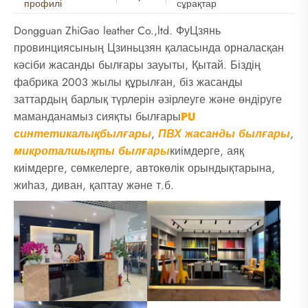
профилі
сұрақтар
Dongguan ZhiGao leather Co.,ltd. ФуЦзянь
провинциясының Цзиньцзян қаласында орналасқан
кәсіби жасанды былғары зауыты, Қытай. Біздің
фабрика 2003 жылы құрылған, біз жасанды
заттардың барлық түрлерін әзірлеуге және өндіруге
маманданамыз сияқты былғары
PU
синтетикалық
былғары
,
ПВХ жасанды былғары
,
микроталшықты былғары
киімдерге, аяқ
киімдерге, сөмкелерге, автокөлік орындықтарына,
жиһаз, диван, қаптау және т.б.