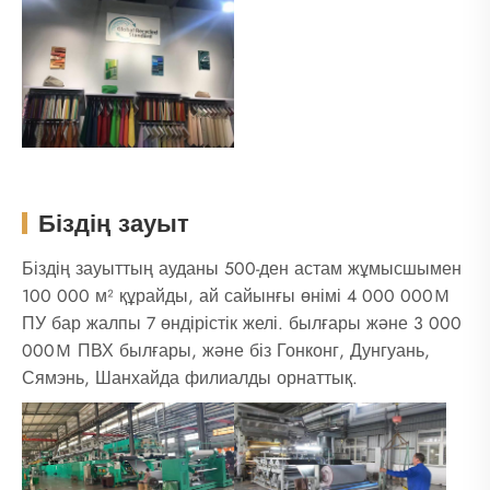
Біздің зауыт
Біздің зауыттың ауданы 500-ден астам жұмысшымен
100 000 м² құрайды, ай сайынғы өнімі 4 000 000Ｍ
ПУ бар жалпы 7 өндірістік желі. былғары және 3 000
000Ｍ ПВХ былғары, және біз Гонконг, Дунгуань,
Сямэнь, Шанхайда филиалды орнаттық.