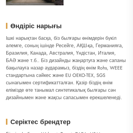
Өндіріс нарығы
Ішкі нарықтан басқа, біз былғары өнімдерін бүкіл
әлемге, соның ішінде Ресейге, АҚШ-қа, Германияға,
Бразилия, Канада, Австралия, Үндістан, Италия,
БАӘ және т.б.. Біз дизайнды жаңартуға және сапаны
бақылауға назар аударамыз, біздің өнім Rohs, WEEE
стандартына сәйкес және EU OEKO-TEX, SGS
сынағымен сертификатталған. Қазір біздің өнім
елімізде өте танымал синтетикалық былғары сән
дизайнымен және жақсы сапасымен ерекшеленеді.
Серіктес брендтер