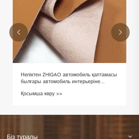


Неліктен ZHIGAO автомобиль қаптамасы
былғары автомобиль интерьеріне
арналған ең жақсы таңдау болып
Қосымша көру >>
саналады?
Біз туралы