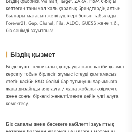
Біздің фабрика Walmart, Target, ZARA, H&M сияқты
көптеген танымал халықаралық брендтердің алтын
былғары матасын жеткізушілері болып табылады.
Forever21, Gap, Chanel, Fila, ALDO, GUESS және т.б.,
біз сенімді зауытпыз!
Біздің қызмет
Бізде күшті техникалық қолдауды және кәсіби қызмет
көрсету тобын бірлесіп жұмыс істеуді қамтамасыз
ететін кәсіби R&D бөлімі бар тұтынушыларымызға
жаңа дизайнды аяқтауға / жаңа жобаны әзірлеуге
және соңғы біркелкі жөнелтілгенге дейін үлгі алуға
көмектесу.
Біз сапалы және бәсекеге қабілетті зауыттық
көтерме бағамен жасанды былғары матаның