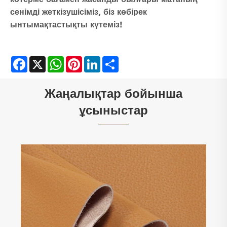
сенімді жеткізушісіміз, біз көбірек
ынтымақтастықты күтеміз!
Facebook
X
WhatsApp
Pinterest
LinkedIn
Share
Жаңалықтар бойынша
ұсыныстар