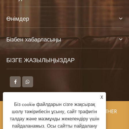
Өнімдер
Бізбен хабарласыңы
БІЗГЕ ЖАЗЫЛЫҢЫЗДАР
X
Біз cookie файлдарын сізге жақсырақ
Copyright © 2025 DONGGUAN ZHIGAO LEATHER
шолу тәжірибесін ұсыну, сайт трафигін
CO., LTD Барлық құқықтар қорғалған.
талдау және мазмұнды жекелендіру үшін
пайдаланамыз. Осы сайтты пайдалану