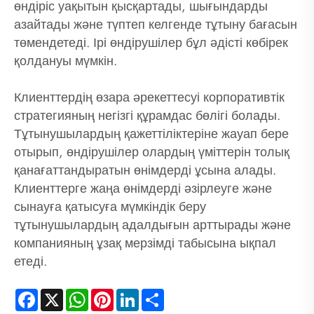
өндіріс уақытын қысқартады, шығындарды
азайтады және түптеп келгенде тұтыну бағасын
төмендетеді. Ірі өндірушілер бұл әдісті көбірек
қолдануы мүмкін.
Клиенттердің өзара әрекеттесуі корпоративтік
стратегияның негізгі құрамдас бөлігі болады.
Тұтынушылардың қажеттіліктеріне жауап бере
отырып, өндірушілер олардың үміттерін толық
қанағаттандыратын өнімдерді ұсына алады.
Клиенттерге жаңа өнімдерді әзірлеуге және
сынауға қатысуға мүмкіндік беру
тұтынушылардың адалдығын арттырады және
компанияның ұзақ мерзімді табысына ықпал
етеді.
Facebook
X
WhatsApp
Pinterest
LinkedIn
Share