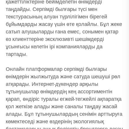
қажеттіліктеріне бейімделетін өнімдерді
таңдайды. Серпімді былғары түсі мен
текстурасының алуан түрлілігімен бірегей
бұйымдарды жасау үшін өте қолайлы. Бұл жеке
сатып алушыларды ғана емес, сонымен қатар
өз клиенттеріне эксклюзивті шешімдерді
ұсынғысы келетін ірі компанияларды да
тартады.
Онлайн платформалар серпімді былғары
өнімдерін жылжытуда және сатуда шешуші рөл
атқарады. Интернет-дүкендер арқылы
тұтынушылар өнімдердің кең ассортиментін
қарап, өндіріс туралы егжей-тегжейлі ақпаратқа
қол жеткізе алады және саналы таңдау жасай
алады. Бұл тұтынушылардың сенімін арттыруға
көмектеседі және өздерінің экологиялық