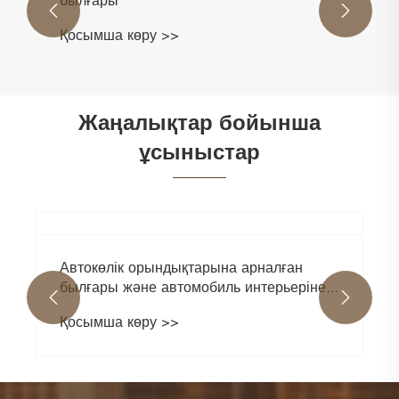


Сәнді киімге арналған вегетариандық
былғары
Қосымша көру >>