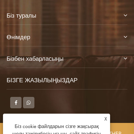
Жаңалықтар бойынша
ұсыныстар
Автокөлік орындықтарына арналған
былғары және автомобиль интерьеріне
X


арналған микроталшықты былғары
Біз cookie файлдарын сізге жақсырақ
Қосымша көру >>
шолу тәжірибесін ұсыну, сайт трафигін