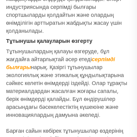
индустриясында серпімді былғары
спортшыларды қолдайтын және олардың
өнімділігін арттыратын жабдықты жасау үшін
қолданылады.
Тұтынушы қалауларын өзгерту
Тұтынушылардың қалауы өзгеруде, бұл
жағдайға айтарлықтай әсер етеді
серпімді
былғары
нарық. Қазіргі тұтынушылар
экологиялық және этикалық құндылықтарына
сәйкес келетін өнімдерді іздейді. Олар тұрақты
материалдардан жасалған жоғары сапалы,
берік өнімдерді қалайды. Бұл өндірушілер
арасындағы бәсекелестіктің күшеюіне және
инновациялардың дамуына әкеледі.
Барған сайын көбірек тұтынушылар өздерінің