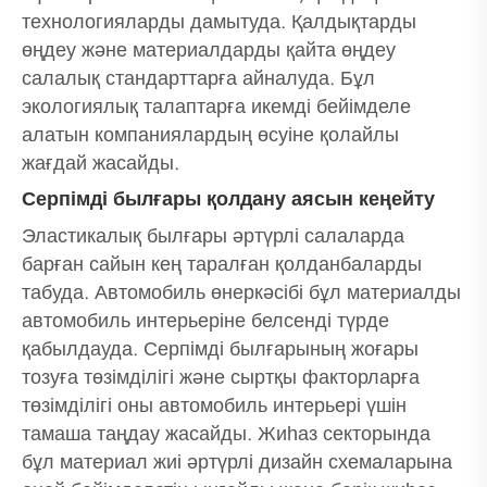
технологияларды дамытуда. Қалдықтарды
өңдеу және материалдарды қайта өңдеу
салалық стандарттарға айналуда. Бұл
экологиялық талаптарға икемді бейімделе
алатын компаниялардың өсуіне қолайлы
жағдай жасайды.
Серпімді былғары қолдану аясын кеңейту
Эластикалық былғары әртүрлі салаларда
барған сайын кең таралған қолданбаларды
табуда. Автомобиль өнеркәсібі бұл материалды
автомобиль интерьеріне белсенді түрде
қабылдауда. Серпімді былғарының жоғары
тозуға төзімділігі және сыртқы факторларға
төзімділігі оны автомобиль интерьері үшін
тамаша таңдау жасайды. Жиһаз секторында
бұл материал жиі әртүрлі дизайн схемаларына