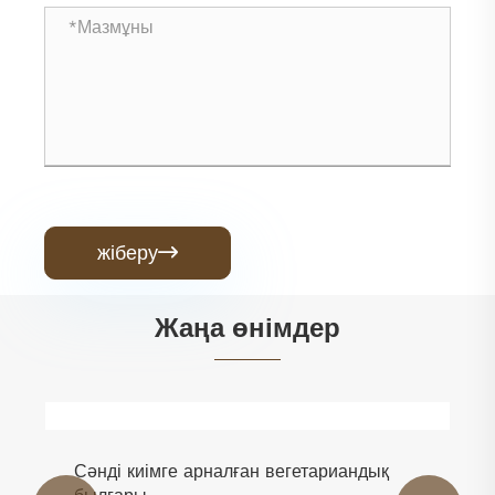
жіберу

Жаңа өнімдер