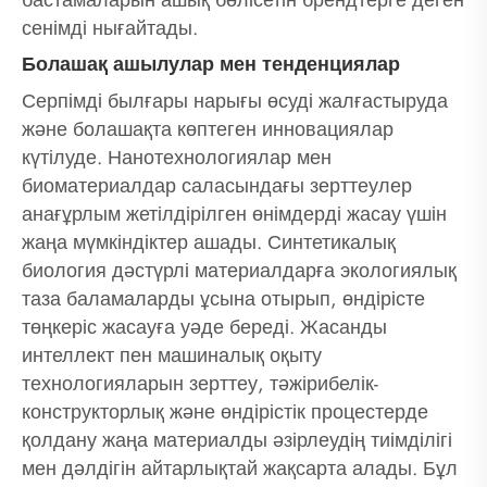
бастамаларын ашық бөлісетін брендтерге деген
сенімді нығайтады.
Болашақ ашылулар мен тенденциялар
Серпімді былғары нарығы өсуді жалғастыруда
және болашақта көптеген инновациялар
күтілуде. Нанотехнологиялар мен
биоматериалдар саласындағы зерттеулер
анағұрлым жетілдірілген өнімдерді жасау үшін
жаңа мүмкіндіктер ашады. Синтетикалық
биология дәстүрлі материалдарға экологиялық
таза баламаларды ұсына отырып, өндірісте
төңкеріс жасауға уәде береді. Жасанды
интеллект пен машиналық оқыту
технологияларын зерттеу, тәжірибелік-
конструкторлық және өндірістік процестерде
қолдану жаңа материалды әзірлеудің тиімділігі
мен дәлдігін айтарлықтай жақсарта алады. Бұл