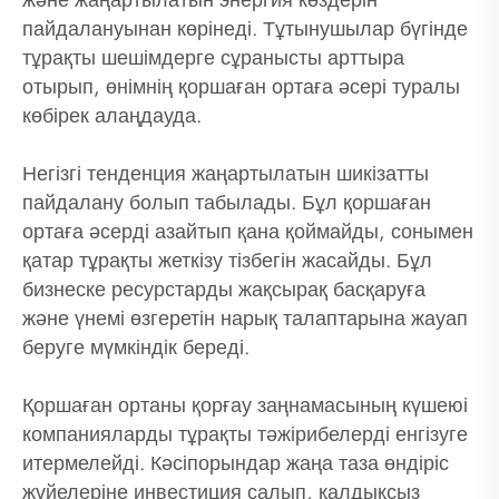
және жаңартылатын энергия көздерін
пайдалануынан көрінеді. Тұтынушылар бүгінде
тұрақты шешімдерге сұранысты арттыра
отырып, өнімнің қоршаған ортаға әсері туралы
көбірек алаңдауда.
Негізгі тенденция жаңартылатын шикізатты
пайдалану болып табылады. Бұл қоршаған
ортаға әсерді азайтып қана қоймайды, сонымен
қатар тұрақты жеткізу тізбегін жасайды. Бұл
бизнеске ресурстарды жақсырақ басқаруға
және үнемі өзгеретін нарық талаптарына жауап
беруге мүмкіндік береді.
Қоршаған ортаны қорғау заңнамасының күшеюі
компанияларды тұрақты тәжірибелерді енгізуге
итермелейді. Кәсіпорындар жаңа таза өндіріс
жүйелеріне инвестиция салып, қалдықсыз