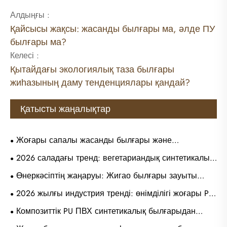
Алдыңғы :
Қайсысы жақсы: жасанды былғары ма, әлде ПУ
былғары ма?
Келесі :
Қытайдағы экологиялық таза былғары
жиһазының даму тенденциялары қандай?
Қатысты жаңалықтар
Жоғары сапалы жасанды былғары және
микрофибра былғары аяқ киімдері мен сөмкелерінің
2026 саладағы тренд: вегетариандық синтетикалық
қазіргі трендтері туралы көбірек білгіңіз келе ме?
былғары киім мен сән аксессуарлары үшін негізгі
Өнеркәсіптің жаңаруы: Жигао былғары зауыты
тұрақты материалға айналады
жиһазды қаптауға арналған жаңа буын
2026 жылғы индустрия тренді: өнімділігі жоғары PU
микроталшықты синтетикалық былғарыны
синтетикалық былғары тұрғын үй және
Композиттік PU ПВХ синтетикалық былғарыдан
таныстырды
коммерциялық жиһазды қаптау үшін таңдаулы
жасалған жаңа тренд: көп көріністі қаптау материалы