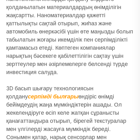
қолданылатын материалдардың өнімділігін
жақсартты. Наноматериалдар қажетті
қаттылықты сақтай отырып, жиһаз және
автомобиль өнеркәсібі үшін өте маңызды болып
табылатын жоғары икемділік пен серпімділікті
қамтамасыз етеді. Көптеген компаниялар
нарықтың бәсекеге қабілеттілігін сақтау үшін
зерттеулер мен әзірлемелерге белсенді түрде
инвестиция салуда.
3D басып шығару технологиясын
қолдану
серпімді былғары
өндіріс өнімді
бейімдеудің жаңа мүмкіндіктерін ашады. Ол
жекелендіруге өсіп келе жатқан сұранысты
қанағаттандыра отырып, бірегей текстуралар
мен үлгілерді жасауға мүмкіндік береді.
Сонымен қатар, нарық сенсорлар мен