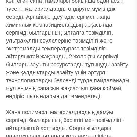
көптеген сипаттамалары бойынша одан асып
түсетін материалдарды өндіруге мүмкіндік
береді. Арнайы өңдеу әдістері мен жаңа
химиялық композициялардың арқасында
серпімді былғарының ылғалға төзімділігі,
ультракүлгін сәулелеріне төзімділігі және
экстремалды температураға төзімділігі
айтарлықтай жақсарды. 2 жолақты серпімді
былғары зауыты ресурстарды тұтынуды азайту
және қалдықтарды азайту үшін әртүрлі
технологияларды белсенді түрде пайдаланады.
Бұл өнімнің сапасын жақсартып қана қоймай,
өндіріс шығындарын да төмендетеді.
Жаңа полимерлі материалдардың дамуы
серпімді былғарының беріктігі мен төзімділігін
айтарлықтай арттырды. Соңғы жылдары
нанотехнологияларды қолдану өндірісте