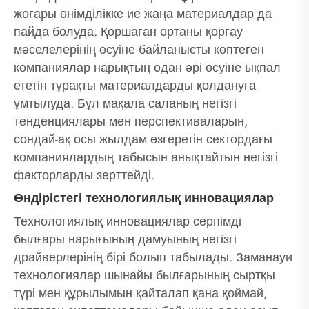
жоғары өнімділікке ие жаңа материалдар да
пайда болуда. Қоршаған ортаны қорғау
мәселелерінің өсуіне байланысты көптеген
компаниялар нарықтың одан әрі өсуіне ықпал
ететін тұрақты материалдарды қолдануға
ұмтылуда. Бұл мақала саланың негізгі
тенденциялары мен перспективаларын,
сондай-ақ осы жылдам өзгеретін сектордағы
компаниялардың табысын анықтайтын негізгі
факторларды зерттейді.
Өндірістегі технологиялық инновациялар
Технологиялық инновациялар серпімді
былғары нарығының дамуының негізгі
драйверлерінің бірі болып табылады. Заманауи
технологиялар шынайы былғарының сыртқы
түрі мен құрылымын қайталап қана қоймай,