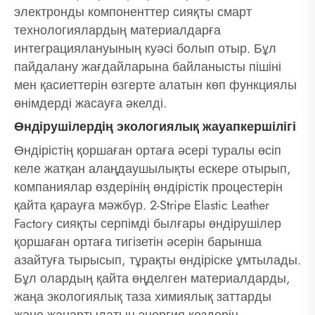
электронды компоненттер сияқты смарт
технологиялардың материалдарға
интеграциялануының куәсі болып отыр. Бұл
пайдалану жағдайларына байланысты пішіні
мен қасиеттерін өзгерте алатын көп функциялы
өнімдерді жасауға әкелді.
Өндірушілердің экологиялық жауапкершілігі
Өндірістің қоршаған ортаға әсері туралы өсіп
келе жатқан алаңдаушылықты ескере отырып,
компаниялар өздерінің өндірістік процестерін
қайта қарауға мәжбүр. 2-Stripe Elastic Leather
Factory сияқты серпімді былғары өндірушілер
қоршаған ортаға тигізетін әсерін барынша
азайтуға тырысып, тұрақты өндіріске ұмтылады.
Бұл олардың қайта өңделген материалдарды,
жаңа экологиялық таза химиялық заттарды