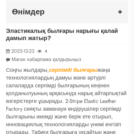
Өнімдер
Эластикалық былғары нарығы қалай
дамып жатыр?
2025-12-23
4
Маған хабарлама қалдырыңыз
Соңғы жылдары,
серпімді былғары
жаңа
технологиялардың дамуы және әртүрлі
салаларда серпімді былғарының кеңінен
қолданылуының арқасында нарық айтарлықтай
өзгерістерге ұшырады. 2-Stripe Elastic Leather
Factory сияқты заманауи өндірушілер серпімді
былғарыны икемді және берік ете отырып,
инновациялық технологияларды үнемі енгізіп
отырады. Табиғи былғарыға ұқсайтын және