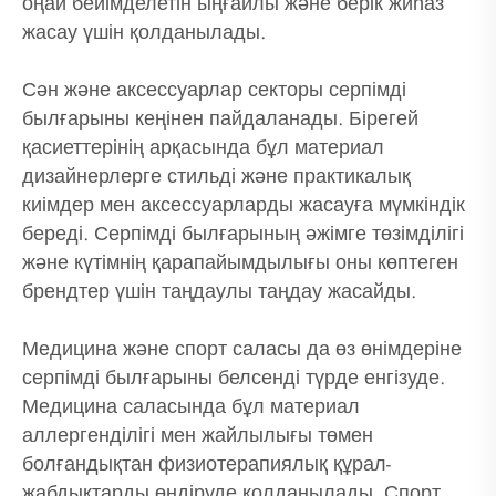
оңай бейімделетін ыңғайлы және берік жиһаз
жасау үшін қолданылады.
Сән және аксессуарлар секторы серпімді
былғарыны кеңінен пайдаланады. Бірегей
қасиеттерінің арқасында бұл материал
дизайнерлерге стильді және практикалық
киімдер мен аксессуарларды жасауға мүмкіндік
береді. Серпімді былғарының әжімге төзімділігі
және күтімнің қарапайымдылығы оны көптеген
брендтер үшін таңдаулы таңдау жасайды.
Медицина және спорт саласы да өз өнімдеріне
серпімді былғарыны белсенді түрде енгізуде.
Медицина саласында бұл материал
аллергенділігі мен жайлылығы төмен
болғандықтан физиотерапиялық құрал-
жабдықтарды өндіруде қолданылады. Спорт