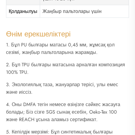
Қолданылуы
Жаңбыр пальтолары үшін
Өнім ерекшеліктері
1. Бұл PU былғары матасы 0,45 мм, жұмсақ қол
сезімі, жаңбыр пальтоларына жарамды.
2. Бұл TPU былғары матасына арналған композиция
100% TPU.
3. Экологиялық таза, жануарлар терісі, улы емес
және иіссіз.
4. Оны DMFA тегін немесе өзіңізге сәйкес жасауға
болады; Біз сізге SGS сынақ есебін, Oeko-Tex 100
және REACH ұсына аламыз сертификат.
5. Кепілдік мерзімі: Бұл синтетикалық былғары