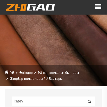
Үй
Өнімдер
PU синтетикалық былғары
Жаңбыр пальтолары PU Былғары