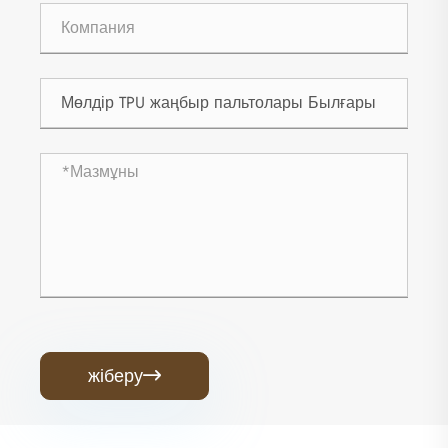
жіберу
