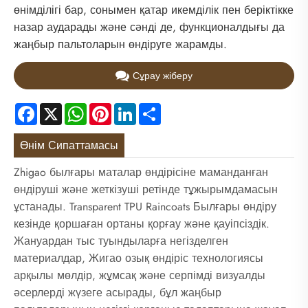
өнімділігі бар, сонымен қатар икемділік пен беріктікке
назар аударады және сәнді де, функционалдығы да
жаңбыр пальтоларын өндіруге жарамды.
Сұрау жіберу
Facebook
X
WhatsApp
Pinterest
LinkedIn
Share
Өнім Сипаттамасы
Zhigao былғары маталар өндірісіне маманданған
өндіруші және жеткізуші ретінде тұжырымдамасын
ұстанады. Transparent TPU Raincoats Былғары өндіру
кезінде қоршаған ортаны қорғау және қауіпсіздік.
Жануардан тыс туындыларға негізделген
материалдар, Жигао озық өндіріс технологиясы
арқылы мөлдір, жұмсақ және серпімді визуалды
әсерлерді жүзеге асырады, бұл жаңбыр