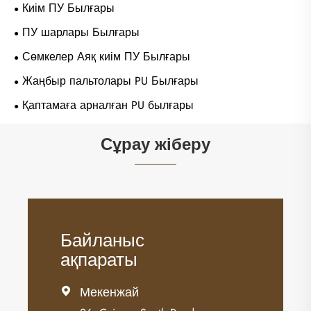
Киім ПУ Былғары
ПУ шарлары Былғары
Сөмкелер Аяқ киім ПУ Былғары
Жаңбыр пальтолары PU Былғары
Қаптамаға арналған PU былғары
Сұрау жіберу
Байланыс
ақпараты
Мекенжай
