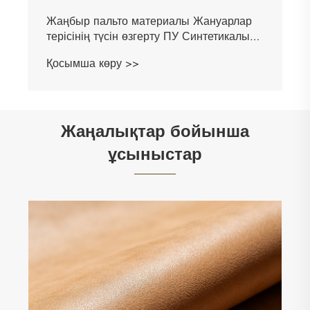
Тыныс алатын су өткізбейтін жаңбыр
пальто PU былғары мата
Қосымша көру >>
Жаңалықтар бойынша
ұсыныстар
2026 Күдері былғары өнеркәсібінің
трендтері Чжигао былғары зауытының
жаңа материал стандарттары
Қосымша көру >>