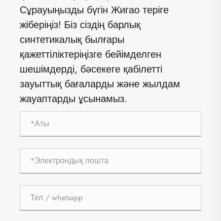
Сұрауыңызды бүгін Жигао теріге
жіберіңіз! Біз сіздің барлық
синтетикалық былғары
қажеттіліктеріңізге бейімделген
шешімдерді, бәсекеге қабілетті
зауыттық бағаларды және жылдам
жауаптарды ұсынамыз.