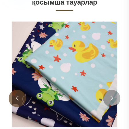
қосымша тауарлар

