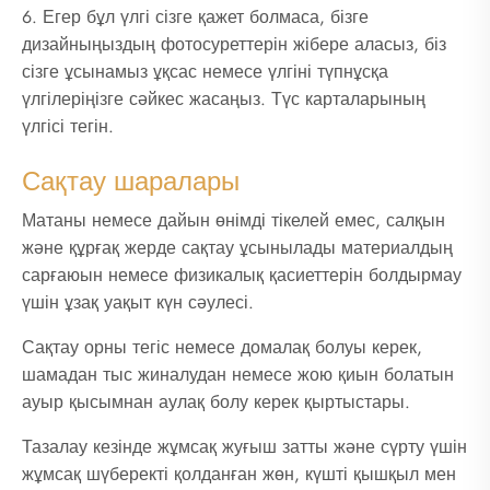
6. Егер бұл үлгі сізге қажет болмаса, бізге
дизайныңыздың фотосуреттерін жібере аласыз, біз
сізге ұсынамыз ұқсас немесе үлгіні түпнұсқа
үлгілеріңізге сәйкес жасаңыз. Түс карталарының
үлгісі тегін.
Сақтау шаралары
Матаны немесе дайын өнімді тікелей емес, салқын
және құрғақ жерде сақтау ұсынылады материалдың
сарғаюын немесе физикалық қасиеттерін болдырмау
үшін ұзақ уақыт күн сәулесі.
Сақтау орны тегіс немесе домалақ болуы керек,
шамадан тыс жиналудан немесе жою қиын болатын
ауыр қысымнан аулақ болу керек қыртыстары.
Тазалау кезінде жұмсақ жуғыш затты және сүрту үшін
жұмсақ шүберекті қолданған жөн, күшті қышқыл мен