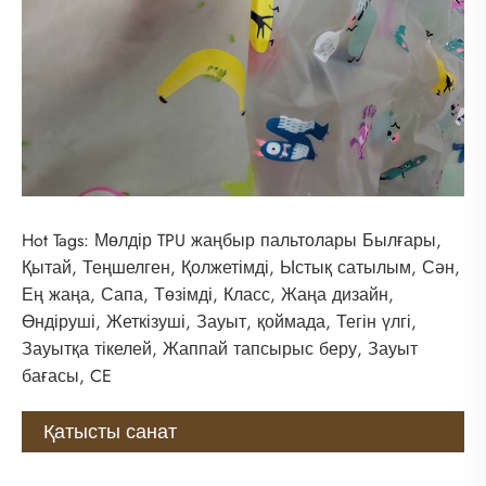
Hot Tags: Мөлдір TPU жаңбыр пальтолары Былғары,
Қытай, Теңшелген, Қолжетімді, Ыстық сатылым, Сән,
Ең жаңа, Сапа, Төзімді, Класс, Жаңа дизайн,
Өндіруші, Жеткізуші, Зауыт, қоймада, Тегін үлгі,
Зауытқа тікелей, Жаппай тапсырыс беру, Зауыт
бағасы, CE
Қатысты санат