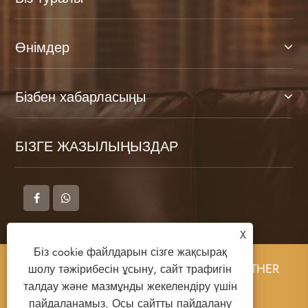
Өнімдер
Бізбен хабарласыңы
БІЗГЕ ЖАЗЫЛЫҢЫЗДАР
X
Біз cookie файлдарын сізге жақсырақ
Copyright © 2025 DONGGUAN ZHIGAO LEATHER
шолу тәжірибесін ұсыну, сайт трафигін
CO., LTD Барлық құқықтар қорғалған.
талдау және мазмұнды жекелендіру үшін
пайдаланамыз. Осы сайтты пайдалану