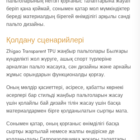
пальтоларының негізгі қорғаныс талаптарына жауап
беріп қана қоймай, сонымен қатар мол мүмкіндіктер
береді материалдың бірегей өнімділігі арқылы сәнді
пальто дизайны.
Қолдану сценарийлері
Zhigao Transparent TPU жаңбыр пальтолары Былғары
күнделікті жол жүруге, ашық спорт түрлеріне
арналған пальто жасауға, сән дизайны және арнайы
жұмыс орындарын функционалды қорғау.
Оның мөлдір қасиеттері, әсіресе, қабатты көрнекі
әсерлері бар стильді жаңбыр пальтоларын жасау
үшін қолайлы бай дизайн тілін жасау үшін басқа
материалдармен бірге қолданылатын сыртқы мата.
Сонымен қатар, оның қорғаныс өнімділігі басқа
сыртқы жартылай немесе жалпы өндіріске де
қолданылады Гидроизоляцияға жоғары талаптары