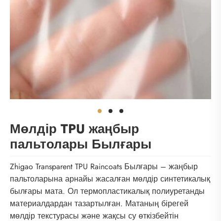
Мөлдір TPU жаңбыр
пальтолары Былғары
Zhigao Transparent TPU Raincoats Былғары – жаңбыр
пальтоларына арнайы жасалған мөлдір синтетикалық
былғары мата. Ол термопластикалық полиуретанды
материалдардан тазартылған. Матаның бірегей
мөлдір текстурасы және жақсы су өткізбейтін