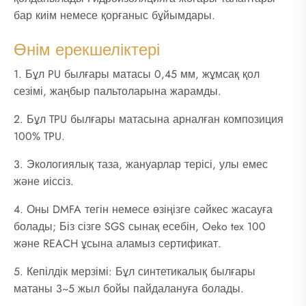
бар киім немесе қорғаныс бұйымдары.
Өнім ерекшеліктері
1. Бұл PU былғары матасы 0,45 мм, жұмсақ қол
сезімі, жаңбыр пальтоларына жарамды.
2. Бұл TPU былғары матасына арналған композиция
100% TPU.
3. Экологиялық таза, жануарлар терісі, улы емес
және иіссіз.
4. Оны DMFA тегін немесе өзіңізге сәйкес жасауға
болады; Біз сізге SGS сынақ есебін, Oeko tex 100
және REACH ұсына аламыз сертификат.
5. Кепілдік мерзімі: Бұл синтетикалық былғары
матаны 3~5 жыл бойы пайдалануға болады.