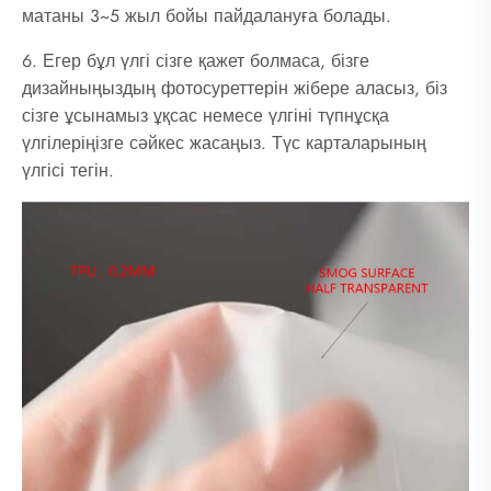
матаны 3~5 жыл бойы пайдалануға болады.
6. Егер бұл үлгі сізге қажет болмаса, бізге
дизайныңыздың фотосуреттерін жібере аласыз, біз
сізге ұсынамыз ұқсас немесе үлгіні түпнұсқа
үлгілеріңізге сәйкес жасаңыз. Түс карталарының
үлгісі тегін.