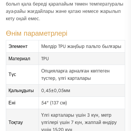
болып қала береді қарапайым төмен температуралы
ауа-райы жағдайлары және қатаю немесе жарылып
кету оңай емес.
Өнім параметрлері
Элемент
Мөлдір TPU жаңбыр пальто былғары
Материал
TPU
Опцияларға арналған көптеген
Түс
түстер, үлгі карталары
Қалыңдығы
0,45±0,05мм
Ені
54" (137 см)
Үлгі карталары үшін 3 күн, метр
Тоқтау
үлгілері үшін 7 күн, жаппай өндіру
үшін 15-20 күн