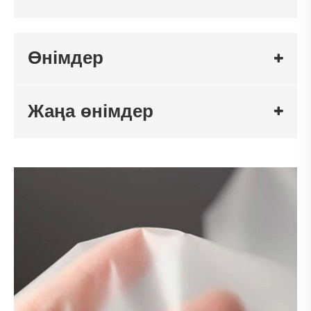
Өнімдер
Жаңа өнімдер