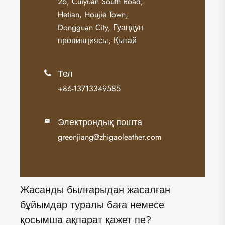
26, Cuiyuan South Road,
Hetian, Houjie Town,
Dongguan City, Гуандун
провинциясы, Қытай
Тел

+86-13713349585
Электрондық пошта

greenjiang@zhigaoleather.com
Жасанды былғарыдан жасалған
бұйымдар туралы баға немесе
қосымша ақпарат қажет пе?