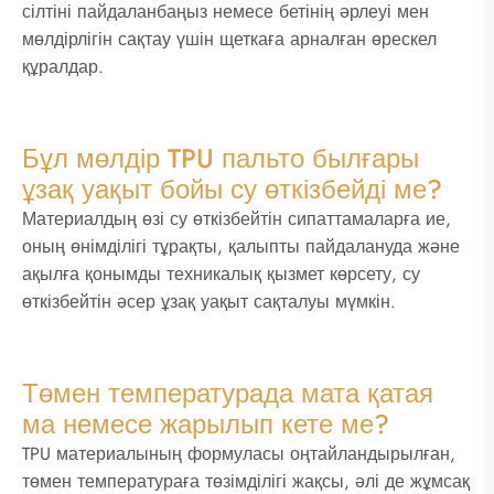
сілтіні пайдаланбаңыз немесе бетінің әрлеуі мен
мөлдірлігін сақтау үшін щеткаға арналған өрескел
құралдар.
Бұл мөлдір TPU пальто былғары
ұзақ уақыт бойы су өткізбейді ме?
Материалдың өзі су өткізбейтін сипаттамаларға ие,
оның өнімділігі тұрақты, қалыпты пайдалануда және
ақылға қонымды техникалық қызмет көрсету, су
өткізбейтін әсер ұзақ уақыт сақталуы мүмкін.
Төмен температурада мата қатая
ма немесе жарылып кете ме?
TPU материалының формуласы оңтайландырылған,
төмен температураға төзімділігі жақсы, әлі де жұмсақ