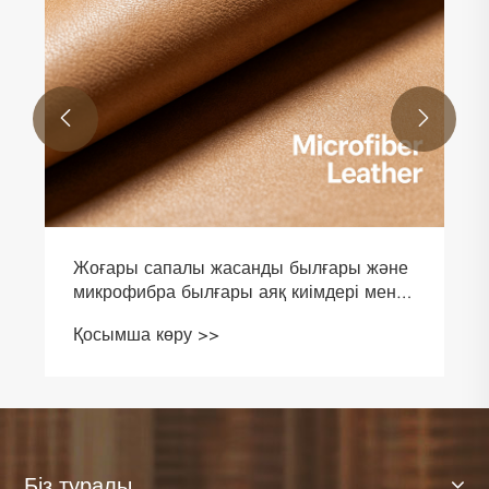


Біз туралы